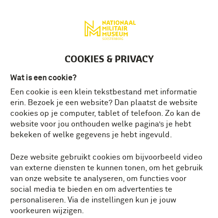
Deutsch
MENU
Tickets
NL
COOKIES & PRIVACY
Wat is een cookie?
Een cookie is een klein tekstbestand met informatie
SOME
erin. Bezoek je een website? Dan plaatst de website
Alles
Actie
Beleving
Demonstratie
HIDDEN
cookies op je computer, tablet of telefoon. Zo kan de
TITLE
website voor jou onthouden welke pagina’s je hebt
HERE!
Escape room
Evenement
Te zien
bekeken of welke gegevens je hebt ingevuld.
Tentoonstelling
Unieke ervaring
Winactie
Deze website gebruikt cookies om bijvoorbeeld video
van externe diensten te kunnen tonen, om het gebruik
Zelf doen
van onze website te analyseren, om functies voor
social media te bieden en om advertenties te
Kies een datum
personaliseren. Via de instellingen kun je jouw
voorkeuren wijzigen.