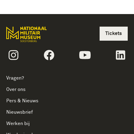
Tickets
volgtekstInstagram
volgtekstFacebook
volgtekstYoutube
vol
Vragen?
Over ons
Pers & Nieuws
Nieuwsbrief
Werken bij