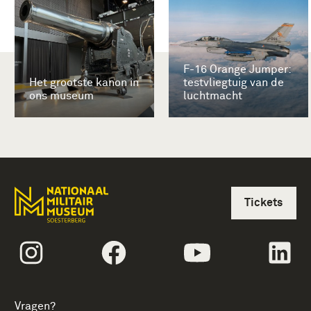
F-16 Orange Jumper:
Het grootste kanon in
testvliegtuig van de
ons museum
luchtmacht
Tickets
volgtekstInstagram
volgtekstFacebook
volgtekstYoutube
vol
Vragen?