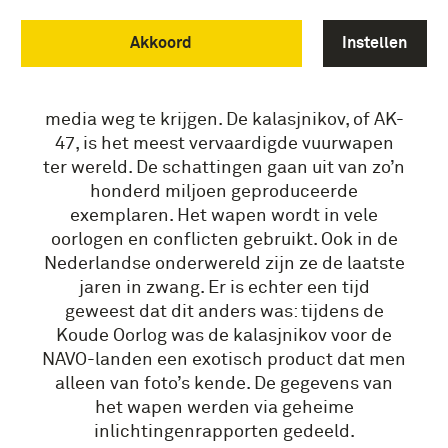
Akkoord
Instellen
DE EERSTE KALASJNIKOV
Tegenwoordig is de kalasjnikov niet uit de
media weg te krijgen. De kalasjnikov, of AK-
47, is het meest vervaardigde vuurwapen
ter wereld. De schattingen gaan uit van zo’n
honderd miljoen geproduceerde
exemplaren. Het wapen wordt in vele
oorlogen en conflicten gebruikt. Ook in de
Nederlandse onderwereld zijn ze de laatste
jaren in zwang. Er is echter een tijd
geweest dat dit anders was: tijdens de
Koude Oorlog was de kalasjnikov voor de
NAVO-landen een exotisch product dat men
alleen van foto’s kende. De gegevens van
het wapen werden via geheime
inlichtingenrapporten gedeeld.