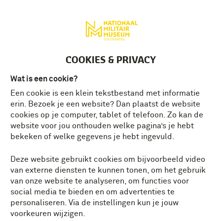
Deutsch
MENU
Tickets
NL
COOKIES & PRIVACY
NATIONAAL MILITAIR MUSEUM
Wat is een cookie?
ONTDEK DE MILITAIRE
Een cookie is een klein tekstbestand met informatie
GESCHIEDENIS
erin. Bezoek je een website? Dan plaatst de website
cookies op je computer, tablet of telefoon. Zo kan de
website voor jou onthouden welke pagina’s je hebt
Open: dinsdag t/m zondag
bekeken of welke gegevens je hebt ingevuld.
10.00 - 17.00 uur
Tickets
In de zomervakantie ook op
Deze website gebruikt cookies om bijvoorbeeld video
maandag geopend
van externe diensten te kunnen tonen, om het gebruik
van onze website te analyseren, om functies voor
social media te bieden en om advertenties te
personaliseren. Via de instellingen kun je jouw
voorkeuren wijzigen.