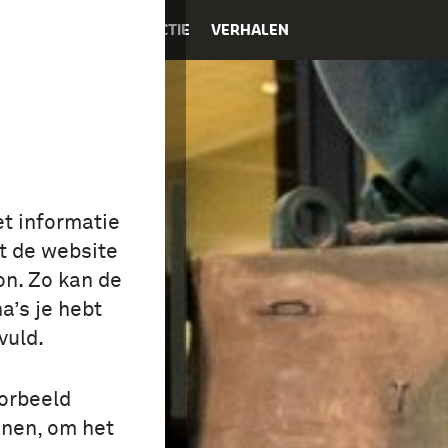
K
EDUCATIE
COLLECTIE
VERHALEN
et informatie
t de website
on. Zo kan de
a’s je hebt
vuld.
oorbeeld
onen, om het