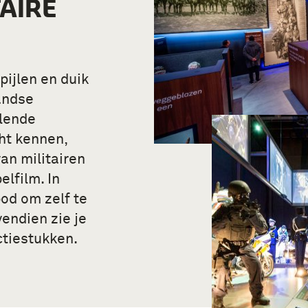
TAIRE
pijlen en duik
andse
llende
ht kennen,
an militairen
elfilm. In
od om zelf te
endien zie je
ctiestukken.