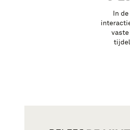
In de
interacti
vaste
tijde