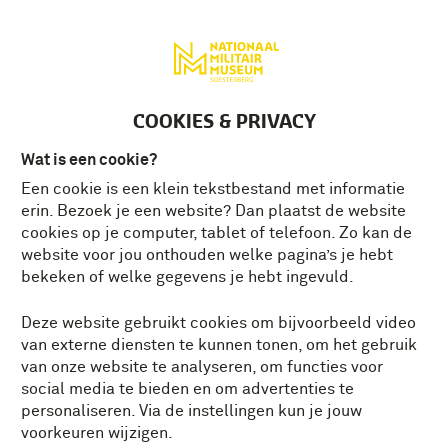
Deutsch
MENU
Tickets
NL
COOKIES & PRIVACY
Wat is een cookie?
Een cookie is een klein tekstbestand met informatie
SOME
erin. Bezoek je een website? Dan plaatst de website
Alles
Actie
Beleving
Demonstratie
HIDDEN
cookies op je computer, tablet of telefoon. Zo kan de
TITLE
website voor jou onthouden welke pagina’s je hebt
HERE!
Escape room
Evenement
Te zien
bekeken of welke gegevens je hebt ingevuld.
Tentoonstelling
Unieke ervaring
Winactie
Deze website gebruikt cookies om bijvoorbeeld video
van externe diensten te kunnen tonen, om het gebruik
Zelf doen
van onze website te analyseren, om functies voor
social media te bieden en om advertenties te
Kies een datum
personaliseren. Via de instellingen kun je jouw
voorkeuren wijzigen.