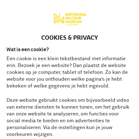
Deutsch
MENU
Tickets
NL
VERDIEPENDE VERHALEN
COOKIES & PRIVACY
Alles
Actualiteit
Conservator vertelt
Wat is een cookie?
Herdenken
Kruispunt Waterloo
Landmacht
Een cookie is een klein tekstbestand met informatie
erin. Bezoek je een website? Dan plaatst de website
cookies op je computer, tablet of telefoon. Zo kan de
Luchtmacht
Marechaussee
Militair vertelt
website voor jou onthouden welke pagina’s je hebt
bekeken of welke gegevens je hebt ingevuld.
Militaire verhaal van Nederland
Missies
Deze website gebruikt cookies om bijvoorbeeld video
Tech Talk
Tentoonstellingen
van externe diensten te kunnen tonen, om het gebruik
van onze website te analyseren, om functies voor
social media te bieden en om advertenties te
Tweede Wereldoorlog
Verborgen parels
personaliseren. Via de instellingen kun je jouw
voorkeuren wijzigen.
Veteraan Vertelt
Video
Vrijwilliger vertelt