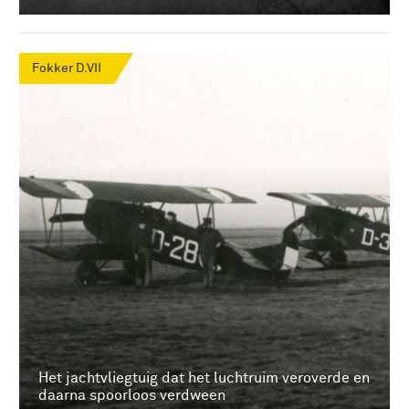
Fokker D.VII
Het jachtvliegtuig dat het luchtruim veroverde en
daarna spoorloos verdween