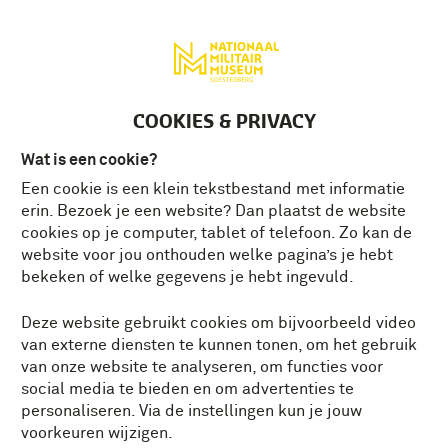
Deutsch
MENU
Tickets
NL
COOKIES & PRIVACY
Wat is een cookie?
Een cookie is een klein tekstbestand met informatie
ROTTERDAMS VAKWERK
erin. Bezoek je een website? Dan plaatst de website
BIJ DE COMMANDO’S
cookies op je computer, tablet of telefoon. Zo kan de
website voor jou onthouden welke pagina’s je hebt
DE
SPECIAL OPERATIONS KNIFE
(SOK) VAN
bekeken of welke gegevens je hebt ingevuld.
HILL KNIVES
Deze website gebruikt cookies om bijvoorbeeld video
We leven in een tijd van ongekende
van externe diensten te kunnen tonen, om het gebruik
innovatie. Of het nu gaat om
Artificial
van onze website te analyseren, om functies voor
Intelligence
, satelliettechnologie of
social media te bieden en om advertenties te
toegepaste kwantumfysica. Het lijkt wel
personaliseren. Via de instellingen kun je jouw
alsof moderne techniek heden en toekomst
voorkeuren wijzigen.
bepaalt. Toch zijn er ook dingen die al