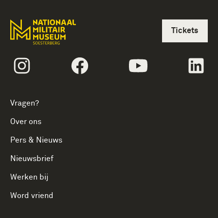
Tickets
volgtekstInstagram
volgtekstFacebook
volgtekstYoutube
vol
Vragen?
Over ons
Pers & Nieuws
Nieuwsbrief
Werken bij
Word vriend