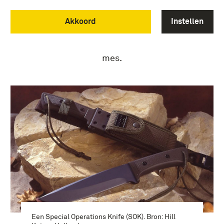
eeuwen hetzelfde zijn. Naast hun GPS, hun
Akkoord
Instellen
verbindingsapparatuur, hun drones en hun
nachtkijkers dragen de meeste militairen
op het slagveld namelijk nog steeds een
mes.
Een Special Operations Knife (SOK). Bron: Hill