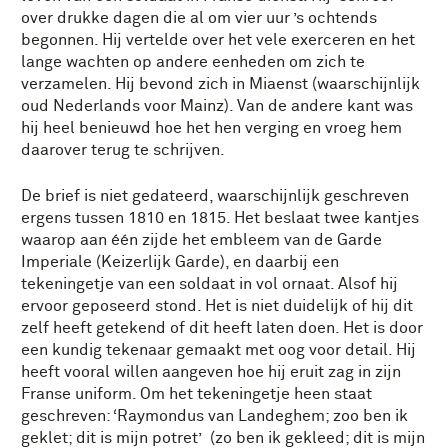
over drukke dagen die al om vier uur ’s ochtends
begonnen. Hij vertelde over het vele exerceren en het
lange wachten op andere eenheden om zich te
verzamelen. Hij bevond zich in Miaenst (waarschijnlijk
oud Nederlands voor Mainz). Van de andere kant was
hij heel benieuwd hoe het hen verging en vroeg hem
daarover terug te schrijven.
De brief is niet gedateerd, waarschijnlijk geschreven
ergens tussen 1810 en 1815. Het beslaat twee kantjes
waarop aan één zijde het embleem van de Garde
Imperiale (Keizerlijk Garde), en daarbij een
tekeningetje van een soldaat in vol ornaat. Alsof hij
ervoor geposeerd stond. Het is niet duidelijk of hij dit
zelf heeft getekend of dit heeft laten doen. Het is door
een kundig tekenaar gemaakt met oog voor detail. Hij
heeft vooral willen aangeven hoe hij eruit zag in zijn
Franse uniform. Om het tekeningetje heen staat
geschreven: ‘Raymondus van Landeghem; zoo ben ik
geklet; dit is mijn potret’ (zo ben ik gekleed; dit is mijn