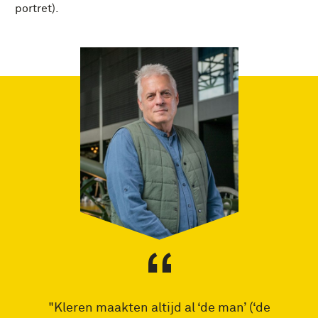
portret).
"Kleren maakten altijd al ‘de man’ (‘de