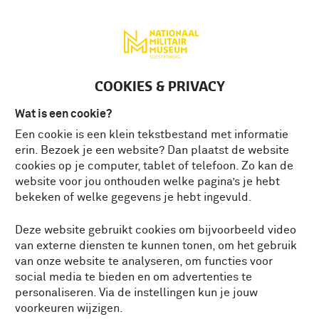
Deutsch
MENU
Tickets
NL
COOKIES & PRIVACY
Wat is een cookie?
Een cookie is een klein tekstbestand met informatie
EEN 200 JAAR OUDE
erin. Bezoek je een website? Dan plaatst de website
SELFIE
cookies op je computer, tablet of telefoon. Zo kan de
website voor jou onthouden welke pagina’s je hebt
bekeken of welke gegevens je hebt ingevuld.
Het is natuurlijk leuk om foto’s van jezelf
naar vrienden of familie te sturen. Zo
Deze website gebruikt cookies om bijvoorbeeld video
blijven ze op de hoogte van hoe het met je
van externe diensten te kunnen tonen, om het gebruik
gaat. Maar wie denkt dat dit iets ‘van de
van onze website te analyseren, om functies voor
laatste tijd’ is heeft het mis. Een soldaat uit
social media te bieden en om advertenties te
de tijd van Napoleon stuurde zoiets 200 jaar
personaliseren. Via de instellingen kun je jouw
geleden al naar huis.
voorkeuren wijzigen.