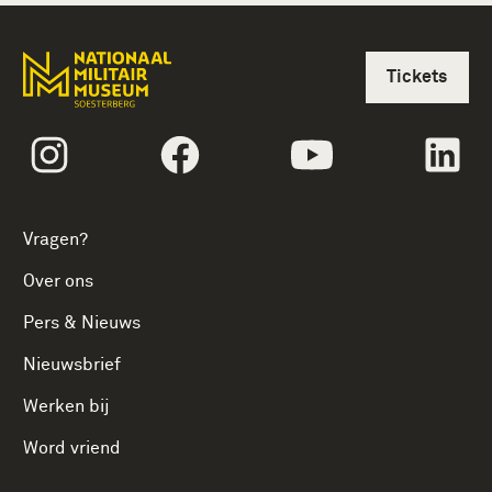
Tickets
volgtekstInstagram
volgtekstFacebook
volgtekstYoutube
vol
Vragen?
Over ons
Pers & Nieuws
Nieuwsbrief
Werken bij
Word vriend