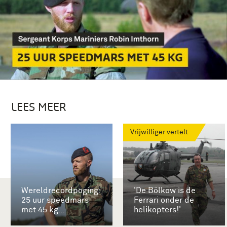
LEES MEER
Vrijwilliger vertelt
Wereldrecordpoging:
'De Bölkow is de
25 uur speedmars
Ferrari onder de
met 45 kg
helikopters!'
rugzakbepakking