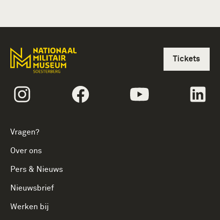
Tickets
volgtekstInstagram
volgtekstFacebook
volgtekstYoutube
vol
Vragen?
Over ons
Pers & Nieuws
Nieuwsbrief
Werken bij