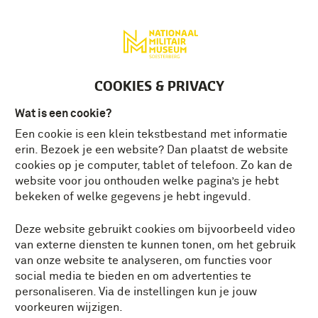
Deutsch
MENU
Tickets
NL
COOKIES & PRIVACY
Wat is een cookie?
Een cookie is een klein tekstbestand met informatie
"IK DENK DAT IK LAAT
erin. Bezoek je een website? Dan plaatst de website
ZIEN DAT PTSS MIJ
cookies op je computer, tablet of telefoon. Zo kan de
website voor jou onthouden welke pagina’s je hebt
STERKER HEEFT
bekeken of welke gegevens je hebt ingevuld.
GEMAAKT"
Deze website gebruikt cookies om bijvoorbeeld video
In het weekend van 10 & 11 september
van externe diensten te kunnen tonen, om het gebruik
2022 is ons buitenterrein het toneel voor de
van onze website te analyseren, om functies voor
wereldrecordpoging van Sergeant Korps
social media te bieden en om advertenties te
Mariniers Robin Imthorn. Het
personaliseren. Via de instellingen kun je jouw
wereldrecord? 25 uur speedmars met 45
voorkeuren wijzigen.