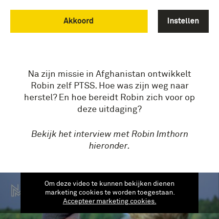
kilogram rugzakbepakking. Loodzwaar!
Maar Robin gaat deze uitdaging aan en
Akkoord
Instellen
vraagt zo aandacht voor mentale
gezondheid binnen de maatschappij en
Defensie.
Na zijn missie in Afghanistan ontwikkelt
Robin zelf PTSS. Hoe was zijn weg naar
herstel? En hoe bereidt Robin zich voor op
deze uitdaging?
Bekijk het interview met Robin Imthorn
hieronder.
Om deze video te kunnen bekijken dienen
marketing cookies te worden toegestaan.
Accepteer marketing cookies.