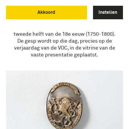
Nationaal Militair Museum (NMM) een
Akkoord
Instellen
prachtige aanwinst: een zilveren
bandeliergesp van de Verenigde Oost-
Indische Compagnie (VOC), daterend uit de
tweede helft van de 18e eeuw (1750-1800).
De gesp wordt op die dag, precies op de
verjaardag van de VOC, in de vitrine van de
vaste presentatie geplaatst.