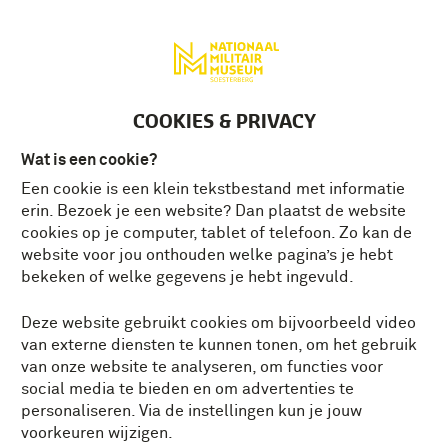
Deutsch
MENU
Tickets
NL
COOKIES & PRIVACY
Wat is een cookie?
Een cookie is een klein tekstbestand met informatie
EEN ZILVEREN
erin. Bezoek je een website? Dan plaatst de website
BANDELIERGESP VAN DE
cookies op je computer, tablet of telefoon. Zo kan de
VERENIGDE OOST-
website voor jou onthouden welke pagina’s je hebt
INDISCHE COMPAGNIE
bekeken of welke gegevens je hebt ingevuld.
(VOC)
Deze website gebruikt cookies om bijvoorbeeld video
van externe diensten te kunnen tonen, om het gebruik
Precies 424 jaar na de oprichting van de
van onze website te analyseren, om functies voor
VOC verwelkomt het museum een unieke
social media te bieden en om advertenties te
aanwinst uit de 18e eeuw.
personaliseren. Via de instellingen kun je jouw
voorkeuren wijzigen.
Vanaf vrijdag 20 maart 2026 toont het