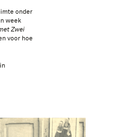
uimte onder
een week
met Zwei
en voor hoe
in