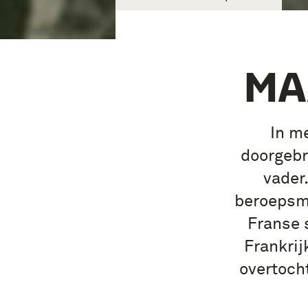
MA
In me
doorgebr
vader
beroepsmi
Franse 
Frankrij
overtoch