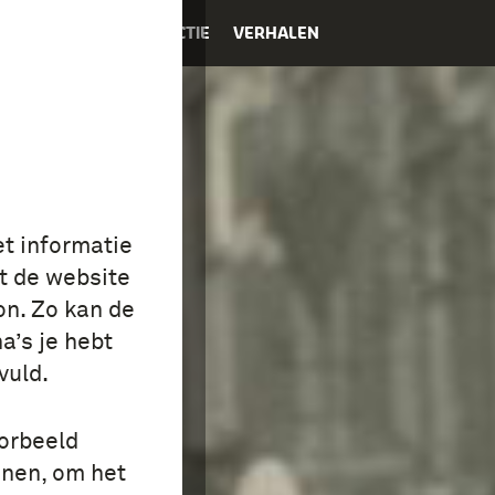
K
EDUCATIE
COLLECTIE
VERHALEN
et informatie
t de website
on. Zo kan de
a’s je hebt
vuld.
oorbeeld
onen, om het