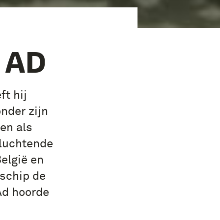
 AD
ft hij
nder zijn
en als
vluchtende
elgië en
lschip de
Ad hoorde