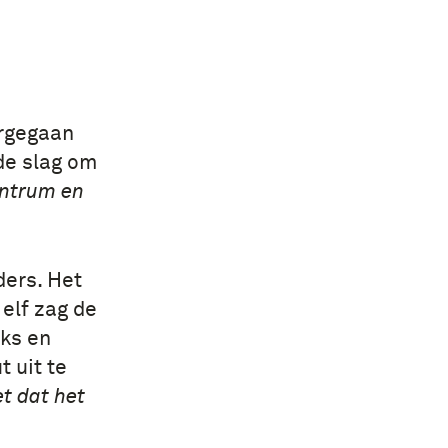
ergegaan
 de slag om
entrum en
ers. Het
elf zag de
nks en
 uit te
t dat het