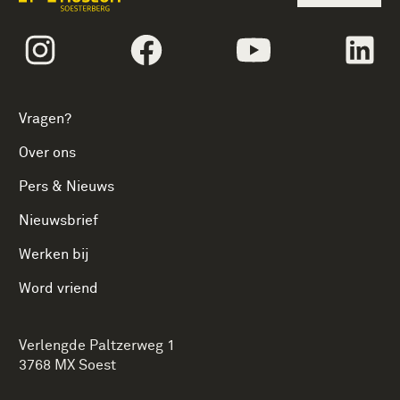
volgtekstInstagram
volgtekstFacebook
volgtekstYoutube
vol
Vragen?
Over ons
Pers & Nieuws
Nieuwsbrief
Werken bij
Word vriend
Verlengde Paltzerweg 1
3768 MX Soest