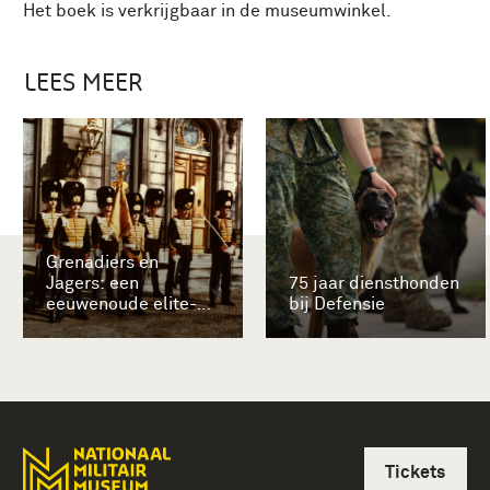
Het boek is verkrijgbaar in de museumwinkel.
LEES MEER
Grenadiers en
Jagers: een
75 jaar diensthonden
eeuwenoude elite-
bij Defensie
eenheid
Tickets