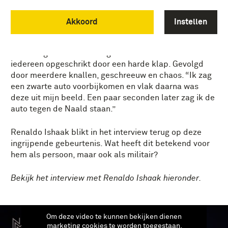
“Ik fietste, samen met nog drie bikers (één
Akkoord
Instellen
Marechaussee en twee politie) rondom de bus waar
het Koninklijke gezelschap zich in bevond. Gewoon
voor het geval er iets zou gebeuren.” Even later werd
iedereen opgeschrikt door een harde klap. Gevolgd
door meerdere knallen, geschreeuw en chaos. “Ik zag
een zwarte auto voorbijkomen en vlak daarna was
deze uit mijn beeld. Een paar seconden later zag ik de
auto tegen de Naald staan.”
Renaldo Ishaak blikt in het interview terug op deze
ingrijpende gebeurtenis. Wat heeft dit betekend voor
hem als persoon, maar ook als militair?
Bekijk het interview met Renaldo Ishaak hieronder.
Om deze video te kunnen bekijken dienen
marketing cookies te worden toegestaan.