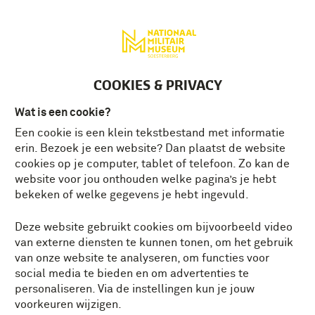
Deutsch
MENU
Tickets
NL
COOKIES & PRIVACY
Wat is een cookie?
Een cookie is een klein tekstbestand met informatie
AANSLAG
erin. Bezoek je een website? Dan plaatst de website
KONINGINNEDAG
cookies op je computer, tablet of telefoon. Zo kan de
website voor jou onthouden welke pagina’s je hebt
INTERVIEW MET ADJUDANT-ONDEROFFICIER
bekeken of welke gegevens je hebt ingevuld.
RENALDO ISHAAK
Deze website gebruikt cookies om bijvoorbeeld video
De aanslag op Koninginnedag is op 30 april
van externe diensten te kunnen tonen, om het gebruik
2024 precies 15 jaar geleden.
van onze website te analyseren, om functies voor
Marechaussee Renaldo Ishaak maakte
social media te bieden en om advertenties te
deze aanslag op het Koningshuis van
personaliseren. Via de instellingen kun je jouw
dichtbij mee.
voorkeuren wijzigen.