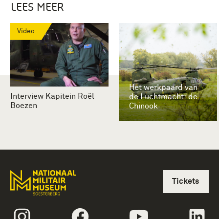
LEES MEER
Video
Het werkpaard van
Interview Kapitein Roël
de Luchtmacht: de
Boezen
Chinook
Tickets
volgtekstInstagram
volgtekstFacebook
volgtekstYoutube
vol