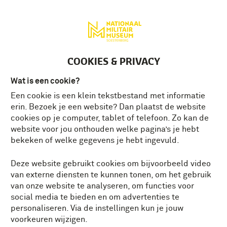
Deutsch
MENU
Tickets
NL
COOKIES & PRIVACY
Wat is een cookie?
Een cookie is een klein tekstbestand met informatie
AFSCHEID CHINOOK CH-
erin. Bezoek je een website? Dan plaatst de website
47D
cookies op je computer, tablet of telefoon. Zo kan de
website voor jou onthouden welke pagina’s je hebt
bekeken of welke gegevens je hebt ingevuld.
Woensdag 22 december landde de Chinook
CH-47D nog één keer op Vliegbasis
Deze website gebruikt cookies om bijvoorbeeld video
Soesterberg, de plek waar het allemaal
van externe diensten te kunnen tonen, om het gebruik
begon. Een bijzondere dag, ook voor de
van onze website te analyseren, om functies voor
bemanning, die hiermee na 25 jaar trouwe
social media te bieden en om advertenties te
dienst afscheid nam van hun ‘werkpaard’.
personaliseren. Via de instellingen kun je jouw
voorkeuren wijzigen.