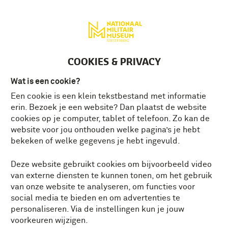
Deutsch
MENU
Tickets
NL
COOKIES & PRIVACY
Wat is een cookie?
Een cookie is een klein tekstbestand met informatie
EEN ZILVEREN GETUIGE
erin. Bezoek je een website? Dan plaatst de website
VAN DE VOC-
cookies op je computer, tablet of telefoon. Zo kan de
website voor jou onthouden welke pagina’s je hebt
KRIJGSMACHT
bekeken of welke gegevens je hebt ingevuld.
Op 20 maart 1602 is de Verenigde Oost-
Deze website gebruikt cookies om bijvoorbeeld video
Indische Compagnie (VOC) opgericht.
van externe diensten te kunnen tonen, om het gebruik
Precies 424 jaar later presenteert het
van onze website te analyseren, om functies voor
Nationaal Militair Museum een
unieke
social media te bieden en om advertenties te
aanwinst voor de collectie
. Het gaat om een
personaliseren. Via de instellingen kun je jouw
zilveren bandeliergesp: een object dat de
voorkeuren wijzigen.