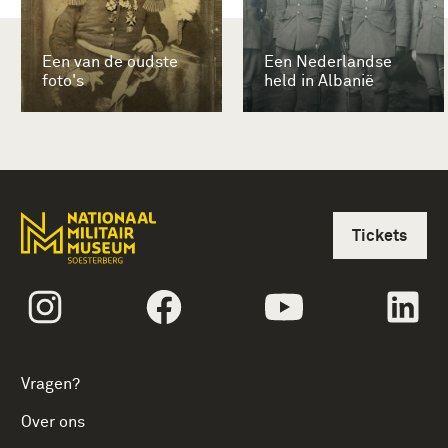
Een van de oudste
Een Nederlandse
foto's
held in Albanië
Tickets
volgtekstInstagram
volgtekstFacebook
volgtekstYoutube
vol
Vragen?
Over ons