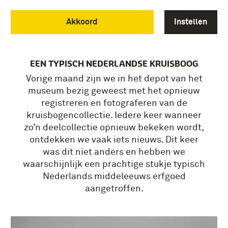
EEN ‘SPANNENDE’
Akkoord
Instellen
MIDDELEEUWSE VONDST
IN DE COLLECTIE
EEN TYPISCH NEDERLANDSE KRUISBOOG
Vorige maand zijn we in het depot van het
museum bezig geweest met het opnieuw
registreren en fotograferen van de
kruisbogencollectie. Iedere keer wanneer
zo’n deelcollectie opnieuw bekeken wordt,
ontdekken we vaak iets nieuws. Dit keer
was dit niet anders en hebben we
waarschijnlijk een prachtige stukje typisch
Nederlands middeleeuws erfgoed
aangetroffen.