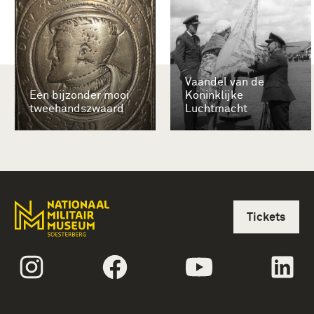
Vaandel van de
Een bijzonder mooi
Koninklijke
tweehandszwaard
Luchtmacht
Tickets
volgtekstInstagram
volgtekstFacebook
volgtekstYoutube
vol