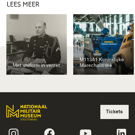
LEES MEER
M113A1 Koninklijke
Met uniform in verzet
Marechaussee
Tickets
volgtekstInstagram
volgtekstFacebook
volgtekstYoutube
vol