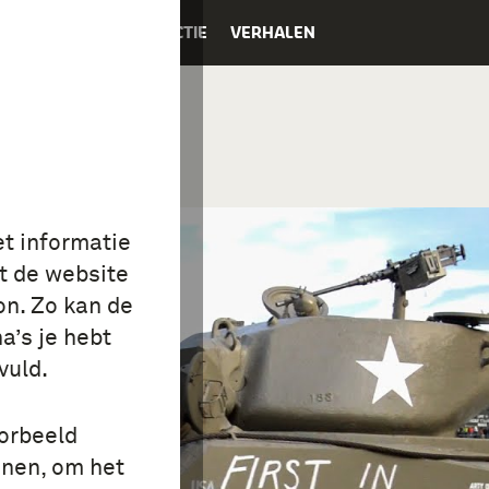
K
EDUCATIE
COLLECTIE
VERHALEN
et informatie
t de website
on. Zo kan de
a’s je hebt
vuld.
oorbeeld
onen, om het