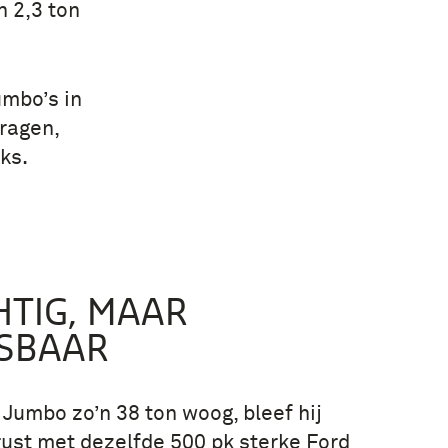
n 2,3 ton
umbo’s in
ragen,
ks.
HTIG, MAAR
SBAAR
Jumbo zo’n 38 ton woog, bleef hij
rust met dezelfde 500 pk sterke Ford