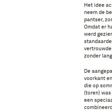
Het idee ac
neem de be
pantser, zo
Omdat er ha
werd gezie
standaardei
vertrouwde 
zonder lang
De aangepa
voorkant en
die op som
(toren) was
een specia
combineerd