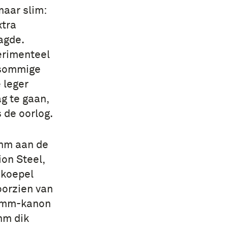
aar slim:
xtra
agde.
erimenteel
 sommige
 leger
g te gaan,
 de oorlog.
 mm aan de
on Steel,
skoepel
oorzien van
5 mm-kanon
mm dik