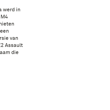
a werd in
d M4
hieten
geen
rsie van
2 Assault
aam die