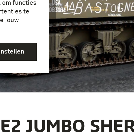
, om functies
tenties te
je jouw
Instellen
E2 JUMBO SHE