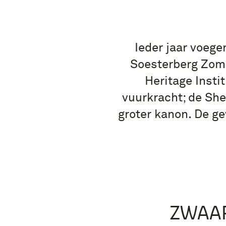
Ieder jaar voege
Soesterberg Zom
Heritage Insti
vuurkracht; de Sh
groter kanon. De g
ZWAAR