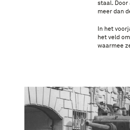
staal. Door 
meer dan de
In het voor
het veld o
waarmee ze