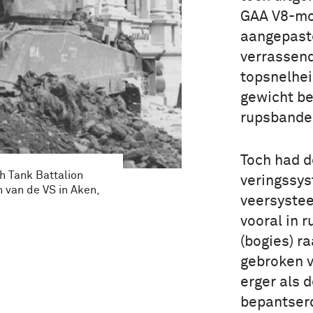
GAA V8-mo
aangepaste
verrassend
topsnelhei
gewicht be
rupsbande
Toch had d
 Tank Battalion
veringssys
n van de VS in Aken,
veersystee
vooral in r
(bogies) r
gebroken v
erger als 
bepantserd