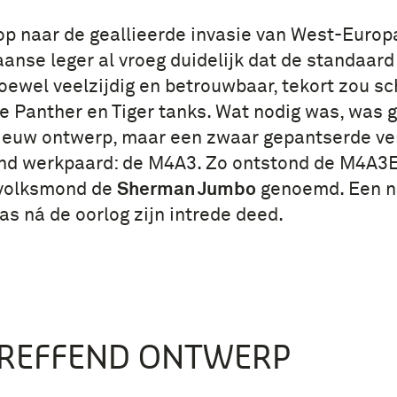
op naar de geallieerde invasie van West-Europ
anse leger al vroeg duidelijk dat de standaar
ewel veelzijdig en betrouwbaar, tekort zou sc
e Panther en Tiger tanks. Wat nodig was, was 
ieuw ontwerp, maar een zwaar gepantserde ve
nd werkpaard: de M4A3. Zo ontstond de M4A3E
 volksmond de
Sherman Jumbo
genoemd. Een n
as ná de oorlog zijn intrede deed.
REFFEND ONTWERP