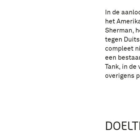
In de aanlo
het Amerika
Sherman, ho
tegen Duits
compleet n
een bestaa
Tank, in de
overigens p
DOELT