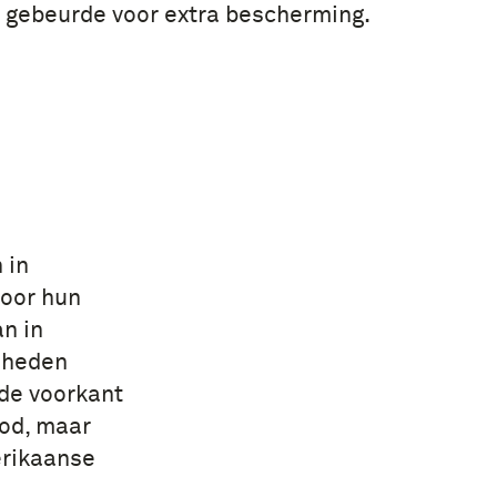
 gebeurde voor extra bescherming.
 in
voor hun
n in
enheden
de voorkant
ood, maar
erikaanse