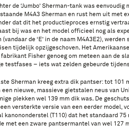
hter de ‘Jumbo’ Sherman-tank was eenvoudig m
staande M4A3 Sherman en rust hem uit met e
nder dat dit het productieproces ernstig vertra
ast bij was en het model officieel nog als exp
n (vandaar de ‘E’ in de naam M4A3E2), werden
sen tijdelijk opzijgeschoven. Het Amerikaanse
fabrikant Fisher genoeg om meteen aan de sla
e testfases – iets wat zelden gebeurde tijdens
ste Sherman kreeg extra dik pantser: tot 101
 een nieuwe, massieve gietstalen neus van Uni
mige plekken wel 139 mm dik was. De geschut
 een versterkte versie van een eerder model, v
al kanononderstel (T110) dat het standaard 7
e met een zware pantsermantel van wel 127 