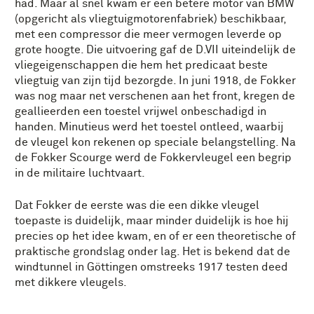
had. Maar al snel kwam er een betere motor van BMW
(opgericht als vliegtuigmotorenfabriek) beschikbaar,
met een compressor die meer vermogen leverde op
grote hoogte. Die uitvoering gaf de D.VII uiteindelijk de
vliegeigenschappen die hem het predicaat beste
vliegtuig van zijn tijd bezorgde. In juni 1918, de Fokker
was nog maar net verschenen aan het front, kregen de
geallieerden een toestel vrijwel onbeschadigd in
handen. Minutieus werd het toestel ontleed, waarbij
de vleugel kon rekenen op speciale belangstelling. Na
de Fokker Scourge werd de Fokkervleugel een begrip
in de militaire luchtvaart.
Dat Fokker de eerste was die een dikke vleugel
toepaste is duidelijk, maar minder duidelijk is hoe hij
precies op het idee kwam, en of er een theoretische of
praktische grondslag onder lag. Het is bekend dat de
windtunnel in Göttingen omstreeks 1917 testen deed
met dikkere vleugels.