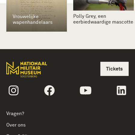
Polly Grey, een
Vrouwelijke
eerbiedwaardige mascotte
wapenhandelaars
Tickets
volgtekstInstagram
volgtekstFacebook
volgtekstYoutube
vol
Vragen?
Over ons