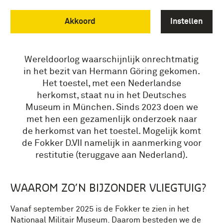
FOKKER D.VII – ICOON UIT
Akkoord
Instellen
DE LUCHTVAART
Deze Fokker D.VII is in de Tweede
Wereldoorlog waarschijnlijk onrechtmatig
in het bezit van Hermann Göring gekomen.
Het toestel, met een Nederlandse
herkomst, staat nu in het Deutsches
Museum in München. Sinds 2023 doen we
met hen een gezamenlijk onderzoek naar
de herkomst van het toestel. Mogelijk komt
de Fokker D.VII namelijk in aanmerking voor
restitutie (teruggave aan Nederland).
WAAROM ZO’N BIJZONDER VLIEGTUIG?
Vanaf september 2025 is de Fokker te zien in het
Nationaal Militair Museum. Daarom besteden we de