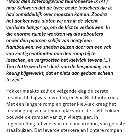
Maar dien zaterdagavond telefoneerde ik (AF)
naar Schwerin dat de twee beste lasschers die ik
had onmiddellijk over moesten komen. Zoodra
het donker was, sloten wij ons in de slecht
verlichte hangar op, om de kist te verbouwen. In
die enorme ruimte werkten wij als kabouters
onder den paarsen schijn van acetyleen
flambouwen; we sneden buizen door om een vak
van zestig centimeter aan den romp bij te
lasschen, en vergrootten het kielvlak tevens […]
Ten slotte werd het doek van de bespanning zoo
keurig bijgewerkt, dat er niets aan gedaan scheen
te zijn.
Fokker maakte zelf de volgende dag de eerste
testvlucht: hij was tevreden, en Von Richthofen ook.
Met een langere romp en groter kielvlak kreeg het
testvliegtuig zijn uiteindelijke vorm: de D.VII. Fokker
bouwde de rompen van zijn vliegtuigen, in
tegenstelling tot veel van de concurrentie, van gelaste
staalbuizen. Dat leverde sterkere en lichtere rompen