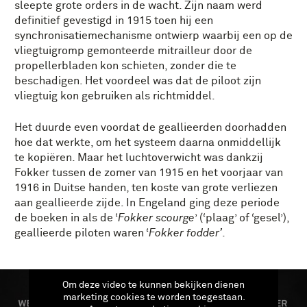
sleepte grote orders in de wacht. Zijn naam werd
definitief gevestigd in 1915 toen hij een
synchronisatiemechanisme ontwierp waarbij een op de
vliegtuigromp gemonteerde mitrailleur door de
propellerbladen kon schieten, zonder die te
beschadigen. Het voordeel was dat de piloot zijn
vliegtuig kon gebruiken als richtmiddel.
Het duurde even voordat de geallieerden doorhadden
hoe dat werkte, om het systeem daarna onmiddellijk
te kopiëren. Maar het luchtoverwicht was dankzij
Fokker tussen de zomer van 1915 en het voorjaar van
1916 in Duitse handen, ten koste van grote verliezen
aan geallieerde zijde. In Engeland ging deze periode
de boeken in als de ‘
Fokker scourge
’ (‘plaag’ of ‘gesel’),
geallieerde piloten waren ‘
Fokker fodder’
.
Om deze video te kunnen bekijken dienen
marketing cookies te worden toegestaan.