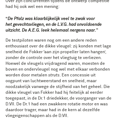
Over zijn concurrenten tijdens de ontwerp competitie
had hij ook wel een mening:
De Pfalz was klaarblijkelijk veel te zwak voor
het gevechtsvliegen, en de L.V.G. had onvoldoende
uitzicht. De A.E.G. leek helemaal nergens naar.
De testpiloten waren nog om een andere reden
enthousiast over de dikke vleugel: zij konden met lage
snelheid de Fokker ‘aan zijn propeller laten hangen’,
zonder de controle over het vliegtuig te verliezen.
Hoewel de vleugels vrijdragend waren, moesten de
boven en ondervleugel nog wel met elkaar verbonden
worden door metalen
struts
. Een concessie uit
oogpunt van luchtweerstand en snelheid, maar
noodzakelijk vanwege de stijfheid van het geheel. Die
dikke vleugel van Fokker had hij feitelijk al eerder
toegepast, in de Dr.1 driedekker, de voorganger van de
D.VII. De Dr.1 had een zwakkere rotatie motor en was
daardoor trager, maar had in de kern al dezelfde
vliegeigenschappen als de D.VII.