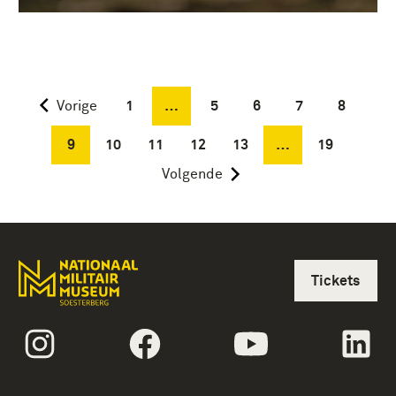
Vorige
1
…
5
6
7
8
9
10
11
12
13
…
19
Volgende
Tickets
volgtekstInstagram
volgtekstFacebook
volgtekstYoutube
vol