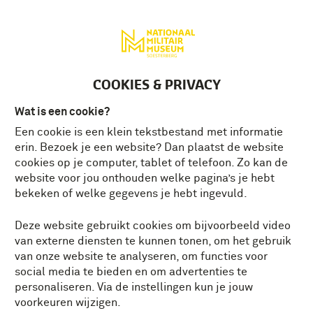
Deutsch
MENU
Tickets
NL
VERDIEPENDE VERHALEN
COOKIES & PRIVACY
Alles
Actualiteit
Conservator vertelt
Wat is een cookie?
Herdenken
Kruispunt Waterloo
Landmacht
Een cookie is een klein tekstbestand met informatie
erin. Bezoek je een website? Dan plaatst de website
cookies op je computer, tablet of telefoon. Zo kan de
Luchtmacht
Marechaussee
Militair vertelt
website voor jou onthouden welke pagina’s je hebt
bekeken of welke gegevens je hebt ingevuld.
Militaire verhaal van Nederland
Missies
Deze website gebruikt cookies om bijvoorbeeld video
Tech Talk
Tentoonstellingen
van externe diensten te kunnen tonen, om het gebruik
van onze website te analyseren, om functies voor
social media te bieden en om advertenties te
Tweede Wereldoorlog
Verborgen parels
personaliseren. Via de instellingen kun je jouw
voorkeuren wijzigen.
Veteraan Vertelt
Video
Vrijwilliger vertelt