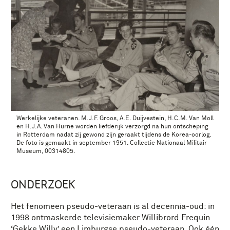
Werkelijke veteranen. M.J.F. Groos, A.E. Duijvestein, H.C.M. Van Moll
en H.J.A. Van Hurne worden liefderijk verzorgd na hun ontscheping
in Rotterdam nadat zij gewond zijn geraakt tijdens de Korea-oorlog.
De foto is gemaakt in september 1951. Collectie Nationaal Militair
Museum, 00314805.
ONDERZOEK
Het fenomeen pseudo-veteraan is al decennia-oud: in
1998 ontmaskerde televisiemaker Willibrord Frequin
‘Gekke Willy’ een Limburgse pseudo-veteraan. Ook één