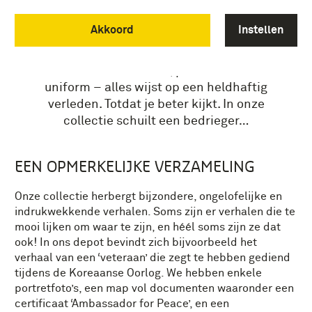
PSEUDO-VETERANEN
Akkoord
Instellen
WANNEER HELDENVERERING TE VER GAAT
Een indrukwekkende decoratiegesp,
officiële certificaten, portretfoto’s in
uniform – alles wijst op een heldhaftig
verleden. Totdat je beter kijkt. In onze
collectie schuilt een bedrieger…
EEN OPMERKELIJKE VERZAMELING
Onze collectie herbergt bijzondere, ongelofelijke en
indrukwekkende verhalen. Soms zijn er verhalen die te
mooi lijken om waar te zijn, en héél soms zijn ze dat
ook! In ons depot bevindt zich bijvoorbeeld het
verhaal van een ‘veteraan’ die zegt te hebben gediend
tijdens de Koreaanse Oorlog. We hebben enkele
portretfoto’s, een map vol documenten waaronder een
certificaat ‘Ambassador for Peace’, en een