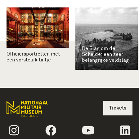
De Slag om de
Officiersportretten met
Schelde: een zeer
een vorstelijk tintje
belangrijke veldslag
Tickets
volgtekstInstagram
volgtekstFacebook
volgtekstYoutube
vol