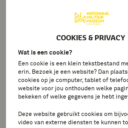
BEZOEK
ONTDE
COOKIES & PRIVACY
Wat is een cookie?
Alles
Actualiteit
Conserv
Een cookie is een klein tekstbestand m
Marechaussee
Militair vertelt
erin. Bezoek je een website? Dan plaats
cookies op je computer, tablet of telefo
Tweede Wereldoorlog
Verbor
website voor jou onthouden welke pagin
bekeken of welke gegevens je hebt inge
Deze website gebruikt cookies om bijv
Tentoonstelling F-16
video van externe diensten te kunnen t