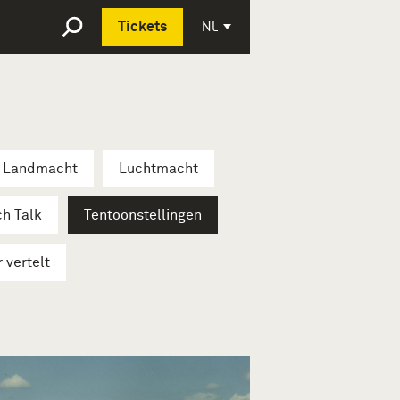
Deutsch
NL
Tickets
Landmacht
Luchtmacht
ch Talk
Tentoonstellingen
r vertelt