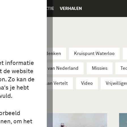
K
EDUCATIE
COLLECTIE
VERHALEN
ator vertelt
Herdenken
Kruispunt Waterloo
et informatie
Militaire verhaal van Nederland
Missies
Te
t de website
on. Zo kan de
gen parels
Veteraan Vertelt
Video
Vrijwillige
a’s je hebt
vuld.
oorbeeld
onen, om het