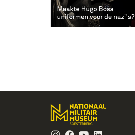
Maakte Hugo Boss
uniformen voor de nazi's?
volgtekstInstagram
volgtekstFacebook
volgtekstYoutube
volgtekstLink