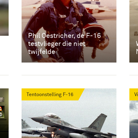
Phil Oestricher, de F-16
testvlieger die niet
twijfelde
Tentoonstelling F-16
V