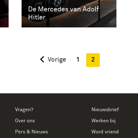
De Mercedes van Adolf
Hitler
1
2
Vorige
Vragen?
Nieuwsbrief
Over ons
Werken bij
Pers & Nieuws
Word vriend
edin